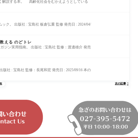
解説する本。 高齢化社会をむかえようとしている
社 : 宝島社 板倉弘重 監修 発売日 : 2024/04/
教える のどトレ
ン実用指南。 出版社 : 宝島社 監修：渡邊雄介 発売
島社 監修：長尾和宏 発売日 : 2025/09/16 本の
次の記事
覧
