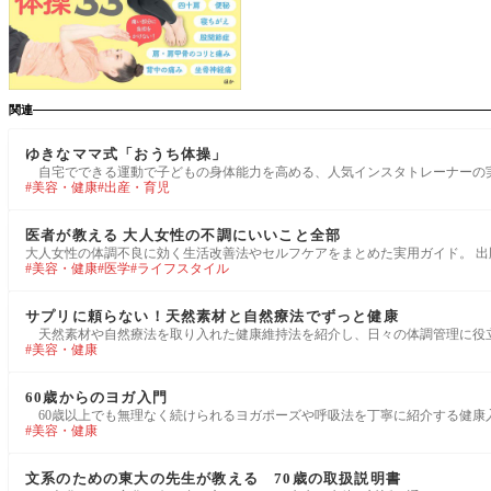
関連
ゆきなママ式「おうち体操」
自宅でできる運動で子どもの身体能力を高める、人気インスタトレーナーの実践体
美容・健康
出産・育児
医者が教える 大人女性の不調にいいこと全部
大人女性の体調不良に効く生活改善法やセルフケアをまとめた実用ガイド。 出版社 : 宝島
美容・健康
医学
ライフスタイル
サプリに頼らない！天然素材と自然療法でずっと健康
天然素材や自然療法を取り入れた健康維持法を紹介し、日々の体調管理に役立つ知
美容・健康
60歳からのヨガ入門
60歳以上でも無理なく続けられるヨガポーズや呼吸法を丁寧に紹介する健康入門
美容・健康
文系のための東大の先生が教える 70歳の取扱説明書