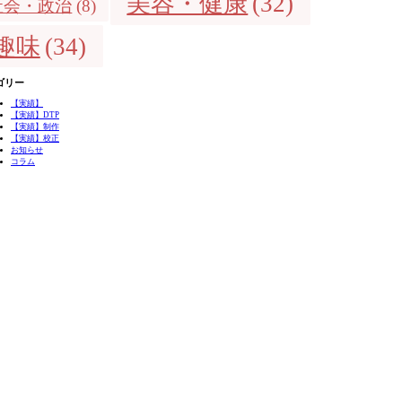
美容・健康
(32)
社会・政治
(8)
趣味
(34)
ゴリー
【実績】
【実績】DTP
【実績】制作
【実績】校正
お知らせ
コラム