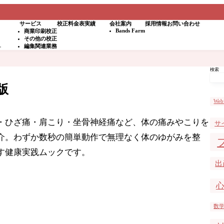
サービス
校正料金表
実績
会社案内
採用情報
お問い合わせ
Bands Farm
商業印刷校正
その他の校正
。
編集関連業務
検索
版
We
ひざ痛・肩こり・坐骨神経痛など、体の痛みやこりを
サ
介。わずか数秒の簡単動作で無理なく体のゆがみを整
す健康実践ムックです。
出
数