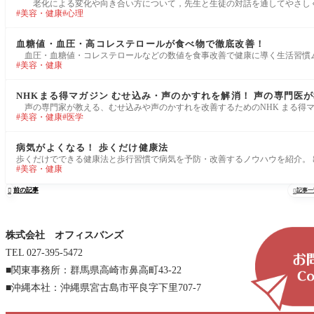
老化による変化や向き合い方について，先生と生徒の対話を通してやさしく
美容・健康
心理
血糖値・血圧・高コレステロールが食べ物で徹底改善！
血圧・血糖値・コレステロールなどの数値を食事改善で健康に導く生活習慣ムック。 出版
美容・健康
NHKまる得マガジン むせ込み・声のかすれを解消！ 声の専門医が
声の専門家が教える、むせ込みや声のかすれを改善するためのNHK まる得マガジ
美容・健康
医学
病気がよくなる！ 歩くだけ健康法
歩くだけでできる健康法と歩行習慣で病気を予防・改善するノウハウを紹介。 出版社 : 宝
美容・健康
前の記事

記事一

株式会社 オフィスバンズ
TEL 027-395-5472
■関東事務所：群馬県高崎市鼻高町43-22
■沖縄本社：沖縄県宮古島市平良字下里707-7