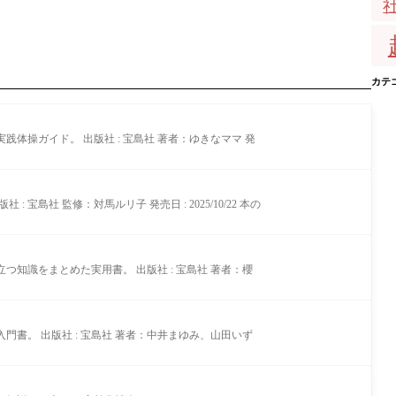
カテ
操ガイド。 出版社 : 宝島社 著者：ゆきなママ 発
社 監修：対馬ルリ子 発売日 : 2025/10/22 本の
識をまとめた実用書。 出版社 : 宝島社 著者：櫻
書。 出版社 : 宝島社 著者：中井まゆみ、山田いず