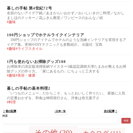
暮しの手帖 第4世紀72号
名前のないアイデア鍋／あまからいおかず／おいしいきのこ料理／なかし
ましほのクッキー／花ふきん教室／ワンピースのおんな／続
趣味
100円ショップでホテルライクインテリア
100円ショップのアイテムでホテルのような洗練インテリアを実現するア
イデア集。実例やDIYテクニックも多数紹介。 出版社 : 宝島
趣味
ライフスタイル
1円も使わないお掃除グッズ108
お掃除本の決定版清掃収納マイスター1級認定講師大津たまみが教えるお掃
除グッズの作り方。「家にあるもの」にちょっと工夫する
趣味
美容・健康
暮しの手帖の基本料理2
「いつものメニュー」だからこそ、もっとおいしく作りたい。 家族に人気
の定番おかずを、和食は神田裕行さん、洋食は有元葉子さ
料理
前の記事
次の記事

記事一覧


検索
検索
その他
(30)