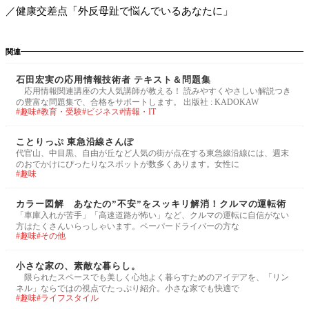
／健康交差点「外反母趾で悩んでいるあなたに」
関連
石田宏実の応用情報技術者 テキスト＆問題集
応用情報関連講座の大人気講師が教える！ 読みやすくやさしい解説つき
の豊富な問題集で、合格をサポートします。 出版社 : KADOKAW
趣味
教育・受験
ビジネス
情報・IT
ことりっぷ 東急沿線さんぽ
代官山、中目黒、自由が丘など人気の街が点在する東急線沿線には、週末
のおでかけにぴったりなスポットが数多くあります。女性に
趣味
カラー図解 あなたの”不安”をスッキリ解消！クルマの運転術
「車庫入れが苦手」「高速道路が怖い」など、クルマの運転に自信がない
方はたくさんいらっしゃいます。ペーパードライバーの方な
趣味
その他
小さな家の、素敵な暮らし。
限られたスペースでも美しく心地よく暮らすためのアイデアを、「リン
ネル」ならではの視点でたっぷり紹介。小さな家でも快適で
趣味
ライフスタイル