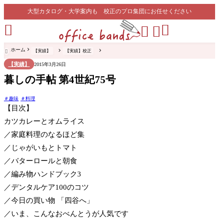
大型カタログ・大学案内も 校正のプロ集団にお任せください




ホーム
【実績】
【実績】校正

【実績】
2015年3月26日
暮しの手帖 第4世紀75号
趣味
料理
【目次】
カツカレーとオムライス
／家庭料理のなるほど集
／じゃがいもとトマト
／バターロールと朝食
／編み物ハンドブック3
／デンタルケア100のコツ
／今日の買い物 「四谷へ」
／いま、こんなおべんとうが人気です