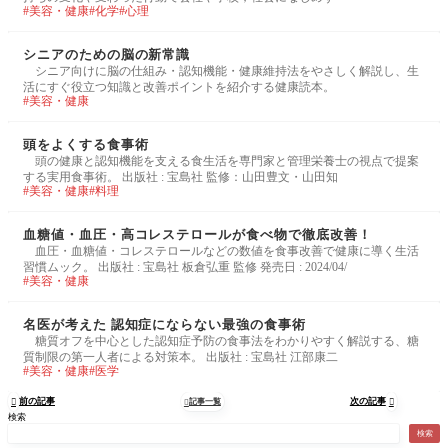
美容・健康
化学
心理
シニアのための脳の新常識
シニア向けに脳の仕組み・認知機能・健康維持法をやさしく解説し、生
活にすぐ役立つ知識と改善ポイントを紹介する健康読本。
美容・健康
頭をよくする食事術
頭の健康と認知機能を支える食生活を専門家と管理栄養士の視点で提案
する実用食事術。 出版社 : 宝島社 監修：山田豊文・山田知
美容・健康
料理
血糖値・血圧・高コレステロールが食べ物で徹底改善！
血圧・血糖値・コレステロールなどの数値を食事改善で健康に導く生活
習慣ムック。 出版社 : 宝島社 板倉弘重 監修 発売日 : 2024/04/
美容・健康
名医が考えた 認知症にならない最強の食事術
糖質オフを中心とした認知症予防の食事法をわかりやすく解説する、糖
質制限の第一人者による対策本。 出版社 : 宝島社 江部康二
美容・健康
医学
前の記事
次の記事

記事一覧


検索
検索