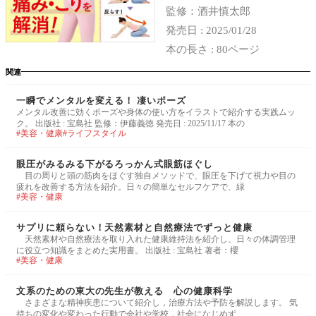
監修：酒井慎太郎
発売日 : 2025/01/28
本の長さ : 80ページ
関連
一瞬でメンタルを変える！ 凄いポーズ
メンタル改善に効くポーズや身体の使い方をイラストで紹介する実践ムッ
ク。 出版社 : 宝島社 監修：伊藤義徳 発売日 : 2025/11/17 本の
美容・健康
ライフスタイル
眼圧がみるみる下がるろっかん式眼筋ほぐし
目の周りと頭の筋肉をほぐす独自メソッドで、眼圧を下げて視力や目の
疲れを改善する方法を紹介。日々の簡単なセルフケアで、緑
美容・健康
サプリに頼らない！天然素材と自然療法でずっと健康
天然素材や自然療法を取り入れた健康維持法を紹介し、日々の体調管理
に役立つ知識をまとめた実用書。 出版社 : 宝島社 著者：櫻
美容・健康
文系のための東大の先生が教える 心の健康科学
さまざまな精神疾患について紹介し，治療方法や予防を解説します。 気
持ちの変化や変わった行動で会社や学校，社会になじめず