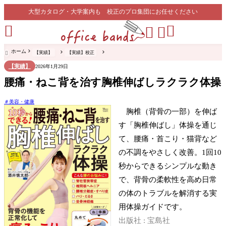
大型カタログ・大学案内も 校正のプロ集団にお任せください




ホーム
【実績】
【実績】校正

【実績】
2026年1月29日
腰痛・ねこ背を治す胸椎伸ばしラクラク体操
美容・健康
胸椎（背骨の一部）を伸ば
す「胸椎伸ばし」体操を通じ
て、腰痛・首こり・猫背など
の不調をやさしく改善。1回10
秒からできるシンプルな動き
で、背骨の柔軟性を高め日常
の体のトラブルを解消する実
用体操ガイドです。
出版社 : 宝島社