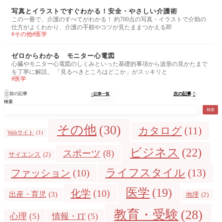
写真とイラストですぐわかる！安全・やさしい介護術
この一冊で、介護のすべてがわかる！ 約700点の写真・イラストで介助の
仕方がよくわかり、介護の手順やコツが見たままつかえる即
その他
医学
ゼロからわかる モニター心電図
心臓やモニター心電図のしくみといった基礎的事項から波形の見かたまで
を丁寧に解説。 「見るべきところはどこか」がスッキリと
医学
前の記事
次の記事

記事一覧


検索
検索
その他
(30)
カタログ
(11)
Webサイト
(1)
ビジネス
(22)
スポーツ
(8)
サイエンス
(2)
ライフスタイル
(13)
ファッション
(10)
医学
(19)
化学
(10)
出産・育児
(3)
地理
(2)
教育・受験
(28)
心理
(5)
情報・IT
(5)