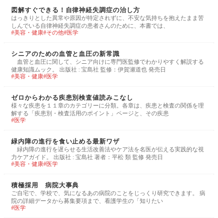
図解すぐできる！自律神経失調症の治し方
はっきりとした異常や原因が特定されずに、不安な気持ちを抱えたまま苦
しんでいる自律神経失調症の患者さんのために、本書では、
美容・健康
その他
医学
シニアのための血管と血圧の新常識
血管と血圧に関して、シニア向けに専門医監修でわかりやすく解説する
健康知識ムック。 出版社 : 宝島社 監修：伊賀瀬道也 発売日
美容・健康
医学
ゼロからわかる疾患別検査値読みこなし
様々な疾患を１１章のカテゴリーに分類。各章は、疾患と検査の関係を理
解する「疾患別・検査活用のポイント」ページと、その疾患
医学
緑内障の進行を食い止める最新ワザ
緑内障の進行を遅らせる生活改善法やケア法を名医が伝える実践的な視
力ケアガイド。 出版社 : 宝島社 著者：平松 類 監修 発売日
美容・健康
医学
積極採用 病院大事典
ご自宅で、学校で、気になるあの病院のことをじっくり研究できます。 病
院の詳細データから募集要項まで、看護学生の「知りたい
医学