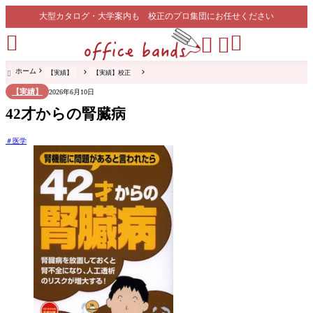
大型カタログ・大学案内も 校正のプロ集団にお任せください




ホーム
【実績】
【実績】校正

【実績】
2026年6月10日
42才からの腎臓病
医学