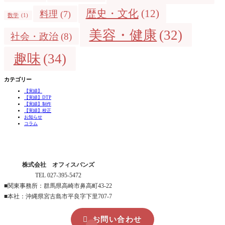
歴史・文化
(12)
料理
(7)
数学
(1)
美容・健康
(32)
社会・政治
(8)
趣味
(34)
カテゴリー
【実績】
【実績】DTP
【実績】制作
【実績】校正
お知らせ
コラム
株式会社 オフィスバンズ
TEL 027-395-5472
■関東事務所：群馬県高崎市鼻高町43-22
■本社：沖縄県宮古島市平良字下里707-7

お問い合わせ