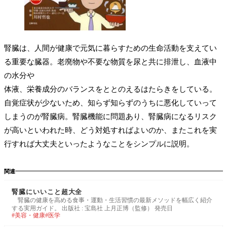
腎臓は、人間が健康で元気に暮らすための生命活動を支えてい
る重要な臓器。老廃物や不要な物質を尿と共に排泄し、血液中
の水分や
体液、栄養成分のバランスをととのえるはたらきをしている。
自覚症状が少ないため、知らず知らずのうちに悪化していって
しまうのが腎臓病。腎臓機能に問題あり、腎臓病になるリスク
が高いといわれた時、どう対処すればよいのか、またこれを実
行すれば大丈夫といったようなことをシンプルに説明。
関連
腎臓にいいこと超大全
腎臓の健康を高める食事・運動・生活習慣の最新メソッドを幅広く紹介
する実用ガイド。 出版社 : 宝島社 上月正博（監修） 発売日
美容・健康
医学