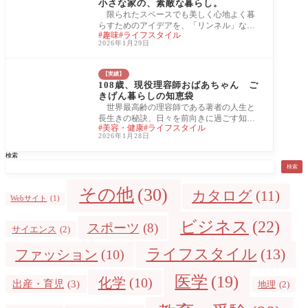
小さな家の、素敵な暮らし。
限られたスペースでも美しく心地よく暮
らすためのアイデアを、「リンネル」なら
趣味
ライフスタイル
ではの視点でたっぷり紹介。小さな家でも
2026年1月29日
快適で
【実績】
108歳、現役理容師おばあちゃん ご
きげん暮らしの知恵袋
世界最高齢の理容師である著者の人生と
長生きの秘訣、日々を前向きに過ごす知恵
美容・健康
ライフスタイル
を紹介する一冊。 出版社 : 宝島社 箱石シツ
2026年1月28日
イ 発
検索
検索
その他
(30)
カタログ
(11)
Webサイト
(1)
ビジネス
(22)
スポーツ
(8)
サイエンス
(2)
ライフスタイル
(13)
ファッション
(10)
医学
(19)
化学
(10)
出産・育児
(3)
地理
(2)