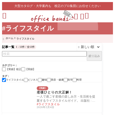
大型カタログ・大学案内も 校正のプロ集団にお任せください




#ライフスタイル
ホーム
ライフスタイル

記事一覧
1 - 13件 / 全13件

絞り込み
カテゴリー
【実績】校正
【実績】
タグ
ライフスタイル
ビジネス
趣味
美容・健康
医学
料理
【実績】
老後ひとりの大正解！
一人で過ごす老後の楽しみ方・生活術を提
案するライフスタイルガイド。 出版社 : 宝
ライフスタイル
島社 監修：黒澤史津乃 発売日 : 2025/12/11
2026年2月4日
本の長