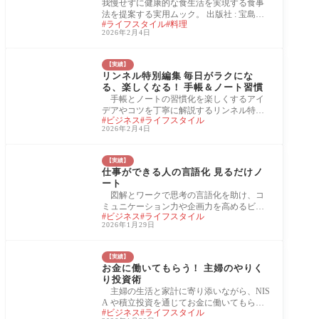
我慢せずに健康的な食生活を実現する食事
法を提案する実用ムック。 出版社 : 宝島社
ライフスタイル
料理
監修：吉村芳弘 発売日 : 2025/09/24 本の長さ
2026年2月4日
: 80
【実績】
リンネル特別編集 毎日がラクにな
る、楽しくなる！ 手帳＆ノート習慣
手帳とノートの習慣化を楽しくするアイ
デアやコツを丁寧に解説するリンネル特別
ビジネス
ライフスタイル
編集ムック。 出版社 : 宝島社 発売日 : 2025/0
2026年2月4日
9/03
【実績】
仕事ができる人の言語化 見るだけノ
ート
図解とワークで思考の言語化を助け、コ
ミュニケーション力や企画力を高めるビジ
ビジネス
ライフスタイル
ネス実用ノート。 出版社 : 宝島社 監修：さ
2026年1月29日
わら
【実績】
お金に働いてもらう！ 主婦のやりく
り投資術
主婦の生活と家計に寄り添いながら、NIS
A や積立投資を通じてお金に働いてもらう
ビジネス
ライフスタイル
方法を解説する実用投資ガイド。 出版社 :