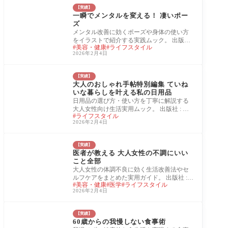
【実績】
一瞬でメンタルを変える！ 凄いポー
ズ
メンタル改善に効くポーズや身体の使い方
をイラストで紹介する実践ムック。 出版社 :
美容・健康
ライフスタイル
宝島社 監修：伊藤義徳 発売日 : 2025/11/17
2026年2月4日
本の
【実績】
大人のおしゃれ手帖特別編集 ていね
いな暮らしを叶える私の日用品
日用品の選び方・使い方を丁寧に解説する
大人女性向け生活実用ムック。 出版社 : 宝
ライフスタイル
島社 発売日 : 2025/11/27 本の長さ : 96ページ
2026年2月4日
【実績】
医者が教える 大人女性の不調にいい
こと全部
大人女性の体調不良に効く生活改善法やセ
ルフケアをまとめた実用ガイド。 出版社 :
美容・健康
医学
ライフスタイル
宝島社 監修：対馬ルリ子 発売日 : 2025/10/22
2026年2月4日
本の
【実績】
60歳からの我慢しない食事術