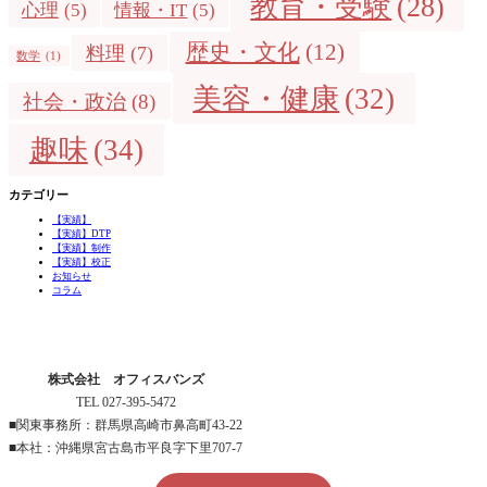
教育・受験
(28)
心理
(5)
情報・IT
(5)
歴史・文化
(12)
料理
(7)
数学
(1)
美容・健康
(32)
社会・政治
(8)
趣味
(34)
カテゴリー
【実績】
【実績】DTP
【実績】制作
【実績】校正
お知らせ
コラム
株式会社 オフィスバンズ
TEL 027-395-5472
■関東事務所：群馬県高崎市鼻高町43-22
■本社：沖縄県宮古島市平良字下里707-7