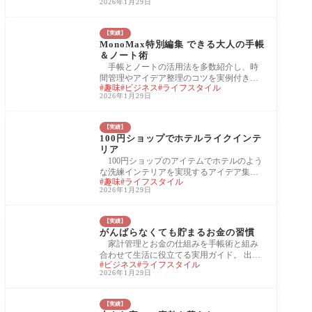
2026年1月29日
宝島社
【実績】
MonoMax特別編集 できる大人の手帳
＆ノート術
手帳とノートの活用法を多数紹介し、時
間管理やアイデア整理のコツを実例付きで
趣味
ビジネス
ライフスタイル
解説するムック。 出版社 : 宝島社 発売日 : 2
2026年1月29日
025/03
【実績】
100円ショップでホテルライクインテ
リア
100円ショップのアイテムでホテルのよう
な洗練インテリアを実現するアイデア集。
趣味
ライフスタイル
実例やDIYテクニックも多数紹介。 出版社 :
2026年1月29日
宝島
【実績】
がんばらなくても貯まるお金の習慣
家計管理とお金の仕組みを手帳術と組み
合わせて生活に役立てる実用ガイド。 出版
ビジネス
ライフスタイル
社 : 宝島社 監修：丸山晴美 発売日 : 2025/03/
2026年1月29日
10 本
【実績】